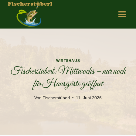
Zum
Inhalt
springen
WIRTSHAUS
Fischerstüberl: Mittwochs – nur noch
für Hausgäste geöffnet
Von
Fischerstüberl
11. Juni 2026